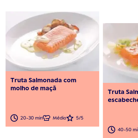
Truta Salmonada com
molho de maçã
Truta Sa
escabech
20-30 min
Médio
5/5
40-50 mi